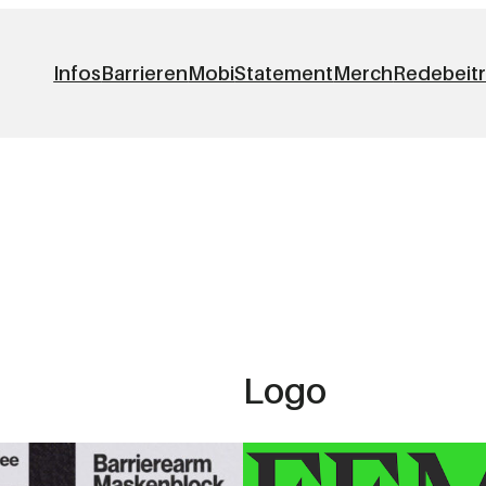
Infos
Barrieren
Mobi
Statement
Merch
Redebeit
Logo