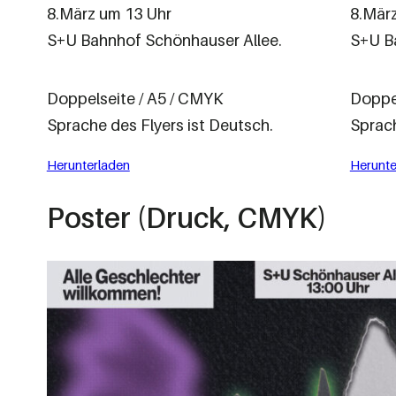
8.März um 13 Uhr
8.Mär
S+U Bahnhof Schönhauser Allee.
S+U B
Doppelseite / A5 / CMYK
Doppel
Sprache des Flyers ist Deutsch.
Sprach
Herunterladen
Herunte
Poster (Druck, CMYK)